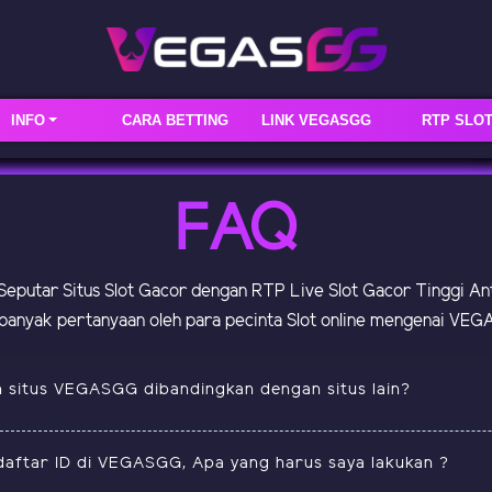
INFO
CARA BETTING
LINK VEGASGG
RTP SLO
FAQ
Seputar Situs Slot Gacor dengan RTP Live Slot Gacor Tinggi An
banyak pertanyaan oleh para pecinta Slot online mengenai VE
 situs VEGASGG dibandingkan dengan situs lain?
daftar ID di VEGASGG, Apa yang harus saya lakukan ?