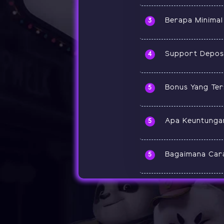
Berapa Minimal
3
Support Depos
4
Bonus Yang Te
5
Apa Keuntungan
5
Bagaimana Car
5